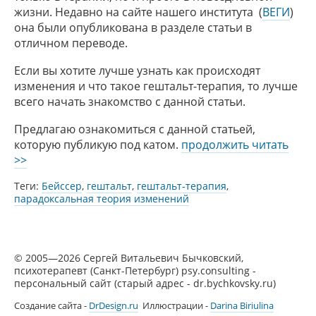
жизни. Недавно на сайте нашего института (
ВЕГИ
)
она были опубликована в разделе статьи в
отличном переводе.
Если вы хотите лучше узнать как происходят
изменения и что такое гештальт-терапия, то лучше
всего начать знакомство с данной статьи.
Предлагаю ознакомиться с данной статьей,
которую публикую под катом.
продолжить читать
Парадоксальная
>>
теория
Теги:
Бейссер
,
гештальт
,
гештальт-терапия
,
изменений
парадоксальная теория изменений
(Арнольд
Бейссер)
© 2005—2026 Сергей Витальевич Бычковский,
психотерапевт (Санкт-Петербург) psy.consulting -
персональный сайт (старый адрес - dr.bychkovsky.ru)
Создание сайта -
DrDesign.ru
Иллюстрации -
Darina Biriulina