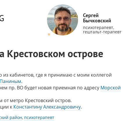
Сергей
G
Бычковский
психотерапевт,
гештальт-терапевт
а Крестовском острове
о из кабинетов, где я принимаю с моим коллегой
 Паниным
.
нем пр. ВО будет новая приемная по адресу
Морской
м от метро Крестовский остров.
ации к
Константину Александровичу
.
ский район
,
психотерапевт