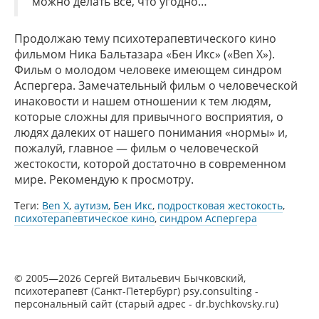
можно делать всё, что угодно…
Продолжаю тему психотерапевтического кино
фильмом Ника Бальтазара «Бен Икс» («Ben X»).
Фильм о молодом человеке имеющем синдром
Аспергера. Замечательный фильм о человеческой
инаковости и нашем отношении к тем людям,
которые сложны для привычного восприятия, о
людях далеких от нашего понимания «нормы» и,
пожалуй, главное — фильм о человеческой
жестокости, которой достаточно в современном
мире. Рекомендую к просмотру.
Теги:
Ben X
,
аутизм
,
Бен Икс
,
подростковая жестокость
,
психотерапевтическое кино
,
синдром Аспергера
© 2005—2026 Сергей Витальевич Бычковский,
психотерапевт (Санкт-Петербург) psy.consulting -
персональный сайт (старый адрес - dr.bychkovsky.ru)