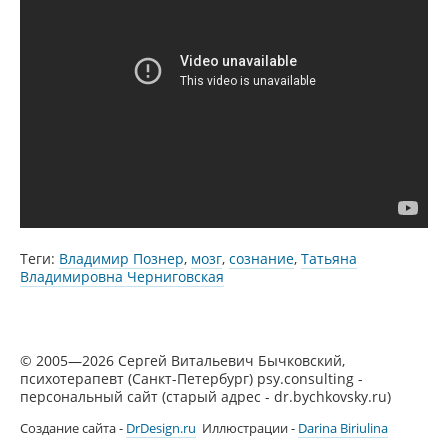
Теги:
Владимир Познер
,
мозг
,
сознание
,
Татьяна
Владимировна Черниговская
© 2005—2026 Сергей Витальевич Бычковский,
психотерапевт (Санкт-Петербург) psy.consulting -
персональный сайт (старый адрес - dr.bychkovsky.ru)
Создание сайта -
DrDesign.ru
Иллюстрации -
Darina Biriulina